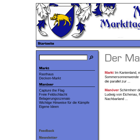
Markt
Im Kantenland, e
Rasthaus
Sommersonnenwende fi
Decken-Markt
die parallel zur ...
Manöver
Schirmherr de
Capture the Flag
Freie Feldschlacht
Ludwig von Eichenau, R
Belagerungsszenaio
Nachbarland ...
Wichtige Hinweise für die Kämpfe
Eigene Ideen